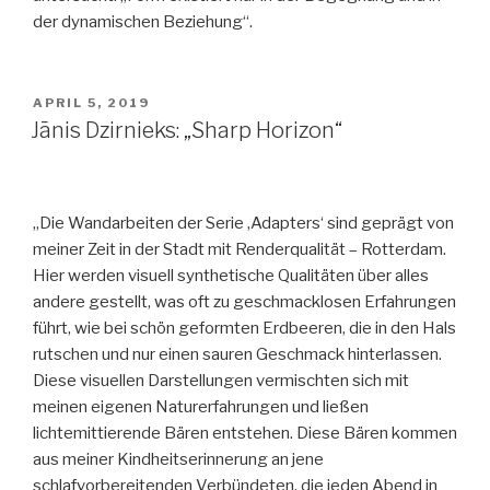
der dynamischen Beziehung“.
VERÖFFENTLICHT
APRIL 5, 2019
AM
Jānis Dzirnieks: „Sharp Horizon“
„Die Wandarbeiten der Serie ‚Adapters‘ sind geprägt von
meiner Zeit in der Stadt mit Renderqualität – Rotterdam.
Hier werden visuell synthetische Qualitäten über alles
andere gestellt, was oft zu geschmacklosen Erfahrungen
führt, wie bei schön geformten Erdbeeren, die in den Hals
rutschen und nur einen sauren Geschmack hinterlassen.
Diese visuellen Darstellungen vermischten sich mit
meinen eigenen Naturerfahrungen und ließen
lichtemittierende Bären entstehen. Diese Bären kommen
aus meiner Kindheitserinnerung an jene
schlafvorbereitenden Verbündeten, die jeden Abend in