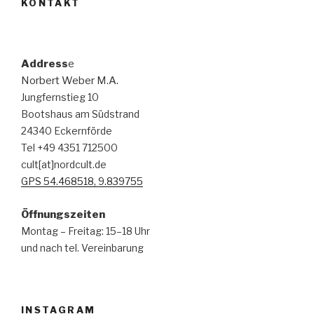
KONTAKT
Address
e
Norbert Weber M.A.
Jungfernstieg 10
Bootshaus am Südstrand
24340 Eckernförde
Tel +49 4351 712500
cult[at]nordcult.de
GPS 54.468518, 9.839755
Öffnungszeiten
Montag – Freitag: 15–18 Uhr
und nach tel. Vereinbarung
INSTAGRAM