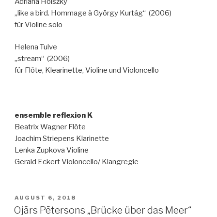
Adriana Hölszky
„like a bird. Hommage à György Kurtág“ (2006)
für Violine solo
Helena Tulve
„stream“ (2006)
für Flöte, Klearinette, Violine und Violoncello
ensemble reflexion K
Beatrix Wagner Flöte
Joachim Striepens Klarinette
Lenka Zupkova Violine
Gerald Eckert Violoncello/ Klangregie
VERÖFFENTLICHT
AUGUST 6, 2018
AM
Ojārs Pētersons „Brücke über das Meer“