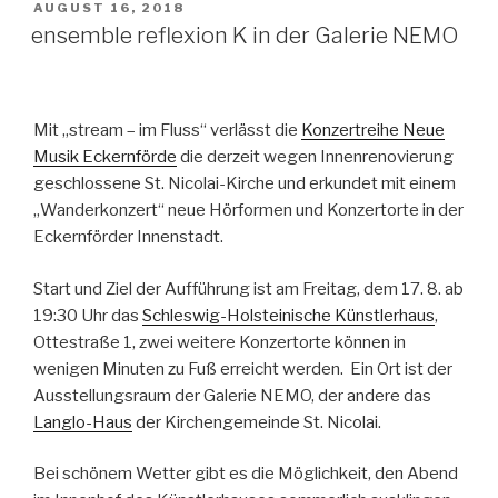
VERÖFFENTLICHT
AUGUST 16, 2018
AM
ensemble reflexion K in der Galerie NEMO
Mit „stream – im Fluss“ verlässt die
Konzertreihe Neue
Musik Eckernförde
die derzeit wegen Innenrenovierung
geschlossene St. Nicolai-Kirche und erkundet mit einem
„Wanderkonzert“ neue Hörformen und Konzertorte in der
Eckernförder Innenstadt.
Start und Ziel der Aufführung ist am Freitag, dem 17. 8. ab
19:30 Uhr das
Schleswig-Holsteinische Künstlerhaus
,
Ottestraße 1, zwei weitere Konzertorte können in
wenigen Minuten zu Fuß erreicht werden. Ein Ort ist der
Ausstellungsraum der Galerie NEMO, der andere das
Langlo-Haus
der Kirchengemeinde St. Nicolai.
Bei schönem Wetter gibt es die Möglichkeit, den Abend