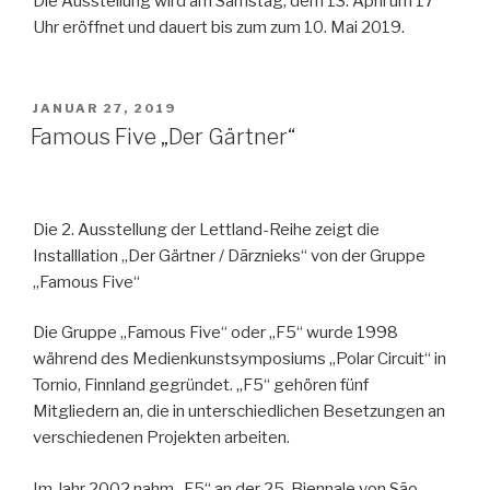
Die Ausstellung wird am Samstag, dem 13. April um 17
Uhr eröffnet und dauert bis zum zum 10. Mai 2019.
VERÖFFENTLICHT
JANUAR 27, 2019
AM
Famous Five „Der Gärtner“
Die 2. Ausstellung der Lettland-Reihe zeigt die
Installlation „Der Gärtner / Dārznieks“ von der Gruppe
„Famous Five“
Die Gruppe „Famous Five“ oder „F5“ wurde 1998
während des Medienkunstsymposiums „Polar Circuit“ in
Tornio, Finnland gegründet. „F5“ gehören fünf
Mitgliedern an, die in unterschiedlichen Besetzungen an
verschiedenen Projekten arbeiten.
Im Jahr 2002 nahm „F5“ an der 25. Biennale von São