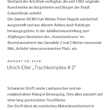
Bestand der Artothek verfügbar, die seit 1981 originale
Kunstwerke an Bürgerinnen und Bürger der Stadt
Eckernförde verleiht
Die Galerie NEMO hat Werke Peter Nagels wiederholt
ausgestellt und aus diesem Anlass auch Kataloge
herausgegeben. In der Jubiläumsausstellung zum
40jährigen Bestehen des „Kunstzentrums“ im
Bootshausnimmt das Gemälde 2 mal 2 Meter messende
Bild „Artistin“einen prominenten Platz ein.
VERÖFFENTLICHT
AUGUST 28, 2018
AM
Ulrich Eller „Tischkomplex # 2“
Schwarzer Stoff, runde Lautsprecher und ein
realabstrakter Klang in Bewegung. Dies alles passiert auf
einer lang gestreckten Tischfläche.
Der Stoff dient als szenisches Material und betont in