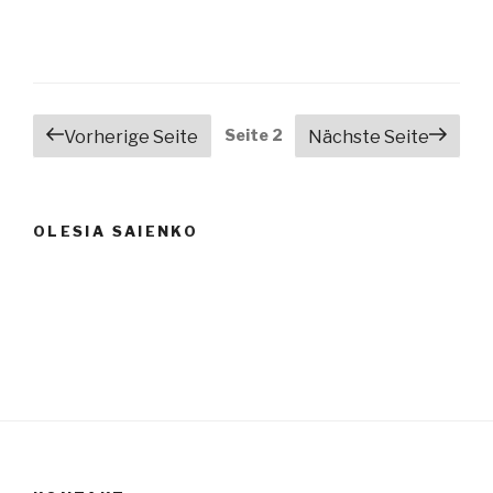
Beitragsnavigation
Seite
2
Vorherige Seite
Nächste Seite
OLESIA SAIENKO