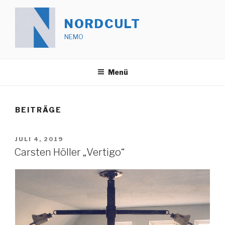
Zum
Inhalt
NORDCULT
springen
NEMO
Menü
BEITRÄGE
VERÖFFENTLICHT
JULI 4, 2019
AM
Carsten Höller „Vertigo“