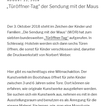
VERÖFFENTLICHT
AUGUST 22, 2018
AM
„Türöffner-Tag“ der Sendung mit der Maus
Der 3. Oktober 2018 steht im Zeichen der Kinder und
Familien: „Die Sendung mit der Maus“ (WDR) hat zum
siebten bundesweiten
„Türöffner-Tag“
aufgerufen. In
Schleswig-Holstein werden sich dann sechs Türen
öffnen, die sonst für Kinder verschlossen sind, darunter
die Druckwerkstatt von Norbert Weber.
Hier gibt es nachmittags eine Mitmachaktion. Der
Kunstverleih im Bootshaus öffnet für zehn Kinder
zwischen 3 und 6 Jahren seine Tore. Dort können sie
erfahren, wie originale Kunstwerke ausgeliehen werden.
Sie suchen sich ein Kunstwerk aus, nehmen es mit in den
Ausstellungsraum und benutzen es als Anregung für die
eigene Malerei. Sie lernen, wie man eine Monotypie