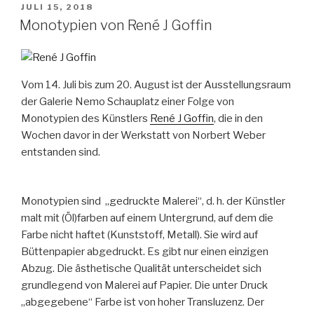
VERÖFFENTLICHT
JULI 15, 2018
AM
Monotypien von René J Goffin
Vom 14. Juli bis zum 20. August ist der Ausstellungsraum
der Galerie Nemo Schauplatz einer Folge von
Monotypien des Künstlers
René J Goffin
, die in den
Wochen davor in der Werkstatt von Norbert Weber
entstanden sind.
Monotypien sind „gedruckte Malerei“, d. h. der Künstler
malt mit (Öl)farben auf einem Untergrund, auf dem die
Farbe nicht haftet (Kunststoff, Metall). Sie wird auf
Büttenpapier abgedruckt. Es gibt nur einen einzigen
Abzug. Die ästhetische Qualität unterscheidet sich
grundlegend von Malerei auf Papier. Die unter Druck
„abgegebene“ Farbe ist von hoher Transluzenz. Der