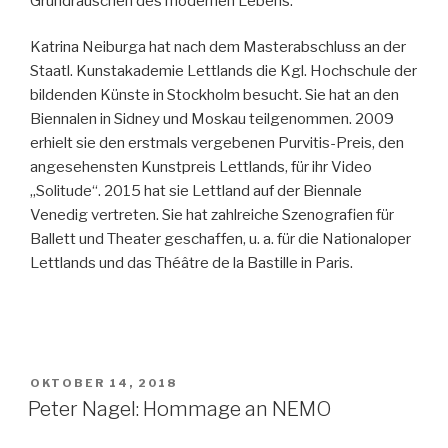
Grundrauschen des modernen Lebens.
Katrina Neiburga hat nach dem Masterabschluss an der
Staatl. Kunstakademie Lettlands die Kgl. Hochschule der
bildenden Künste in Stockholm besucht. Sie hat an den
Biennalen in Sidney und Moskau teilgenommen. 2009
erhielt sie den erstmals vergebenen Purvitis-Preis, den
angesehensten Kunstpreis Lettlands, für ihr Video
„Solitude“. 2015 hat sie Lettland auf der Biennale
Venedig vertreten. Sie hat zahlreiche Szenografien für
Ballett und Theater geschaffen, u. a. für die Nationaloper
Lettlands und das Théâtre de la Bastille in Paris.
VERÖFFENTLICHT
OKTOBER 14, 2018
AM
Peter Nagel: Hommage an NEMO