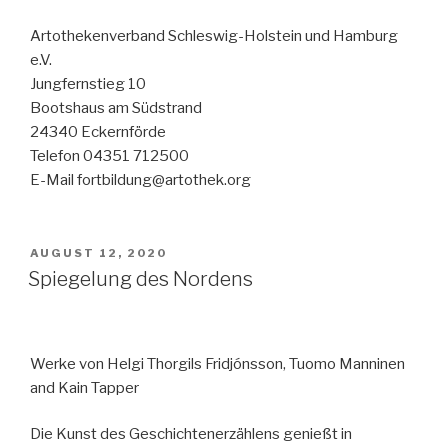
Artothekenverband Schleswig-Holstein und Hamburg
e.V.
Jungfernstieg 10
Bootshaus am Südstrand
24340 Eckernförde
Telefon 04351 712500
E-Mail fortbildung@artothek.org
VERÖFFENTLICHT
AUGUST 12, 2020
AM
Spiegelung des Nordens
Werke von Helgi Thorgils Fridjónsson, Tuomo Manninen
and Kain Tapper
Die Kunst des Geschichtenerzählens genießt in