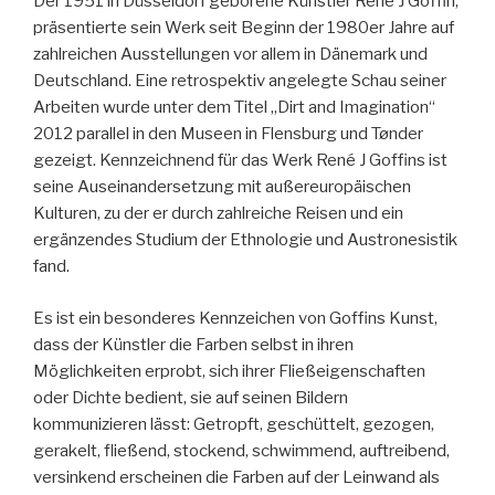
Der 1951 in Düsseldorf geborene Künstler René J Goffin,
präsentierte sein Werk seit Beginn der 1980er Jahre auf
zahlreichen Ausstellungen vor allem in Dänemark und
Deutschland. Eine retrospektiv angelegte Schau seiner
Arbeiten wurde unter dem Titel „Dirt and Imagination“
2012 parallel in den Museen in Flensburg und Tønder
gezeigt. Kennzeichnend für das Werk René J Goffins ist
seine Auseinandersetzung mit außereuropäischen
Kulturen, zu der er durch zahlreiche Reisen und ein
ergänzendes Studium der Ethnologie und Austronesistik
fand.
Es ist ein besonderes Kennzeichen von Goffins Kunst,
dass der Künstler die Farben selbst in ihren
Möglichkeiten erprobt, sich ihrer Fließeigenschaften
oder Dichte bedient, sie auf seinen Bildern
kommunizieren lässt: Getropft, geschüttelt, gezogen,
gerakelt, fließend, stockend, schwimmend, auftreibend,
versinkend erscheinen die Farben auf der Leinwand als