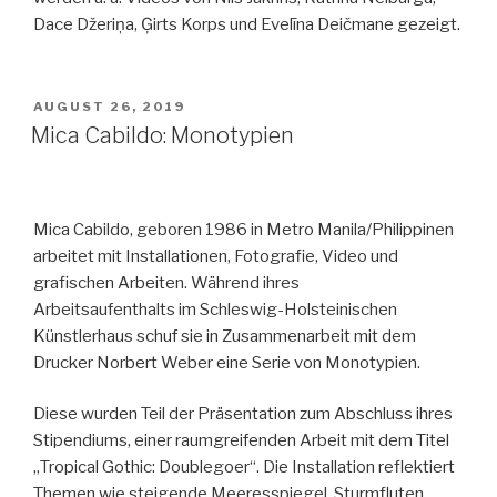
Dace Džeriņa, Ģirts Korps und Evelīna Deičmane gezeigt.
VERÖFFENTLICHT
AUGUST 26, 2019
AM
Mica Cabildo: Monotypien
Mica Cabildo, geboren 1986 in Metro Manila/Philippinen
arbeitet mit Installationen, Fotografie, Video und
grafischen Arbeiten. Während ihres
Arbeitsaufenthalts im Schleswig-Holsteinischen
Künstlerhaus schuf sie in Zusammenarbeit mit dem
Drucker Norbert Weber eine Serie von Monotypien.
Diese wurden Teil der Präsentation zum Abschluss ihres
Stipendiums, einer raumgreifenden Arbeit mit dem Titel
„Tropical Gothic: Doublegoer“. Die Installation reflektiert
Themen wie steigende Meeresspiegel, Sturmfluten,