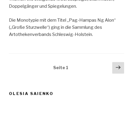
Doppelgänger und Spiegelungen.
Die Monotypie mit dem Titel „Pag-Hampas Ng Alon“
(„Große Sturzwelle“) ging in die Sammlung des
Artothekenverbands Schleswig-Holstein.
Beitragsnavigation
Näch
Seite
1
Seit
OLESIA SAIENKO