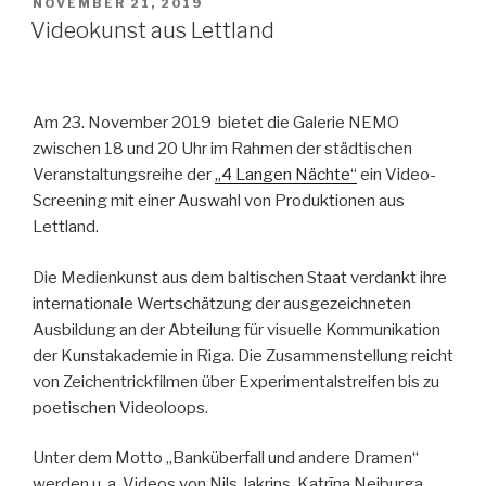
VERÖFFENTLICHT
NOVEMBER 21, 2019
AM
Videokunst aus Lettland
Am 23. November 2019 bietet die Galerie NEMO
zwischen 18 und 20 Uhr im Rahmen der städtischen
Veranstaltungsreihe der
„4 Langen Nächte“
ein Video-
Screening mit einer Auswahl von Produktionen aus
Lettland.
Die Medienkunst aus dem baltischen Staat verdankt ihre
internationale Wertschätzung der ausgezeichneten
Ausbildung an der Abteilung für visuelle Kommunikation
der Kunstakademie in Riga. Die Zusammenstellung reicht
von Zeichentrickfilmen über Experimentalstreifen bis zu
poetischen Videoloops.
Unter dem Motto „Banküberfall und andere Dramen“
werden u. a. Videos von Nils Jakrins, Katrīna Neiburga,