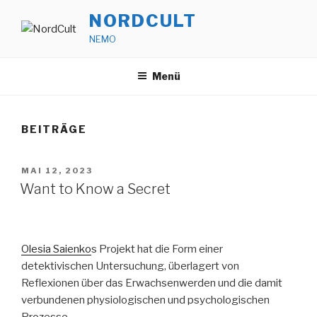
Zum
NORDCULT
Inhalt
NEMO
springen
Menü
BEITRÄGE
VERÖFFENTLICHT
MAI 12, 2023
AM
Want to Know a Secret
Olesia Saienko
s Projekt hat die Form einer
detektivischen Untersuchung, überlagert von
Reflexionen über das Erwachsenwerden und die damit
verbundenen physiologischen und psychologischen
Prozesse.