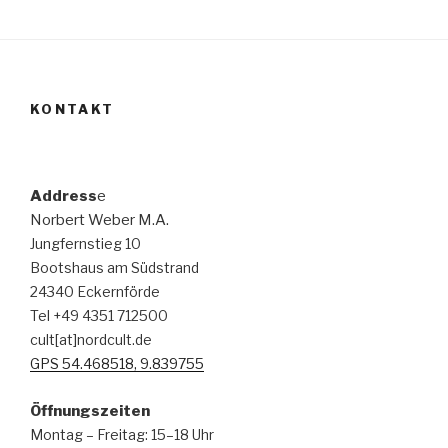
KONTAKT
Address
e
Norbert Weber M.A.
Jungfernstieg 10
Bootshaus am Südstrand
24340 Eckernförde
Tel +49 4351 712500
cult[at]nordcult.de
GPS 54.468518, 9.839755
Öffnungszeiten
Montag – Freitag: 15–18 Uhr