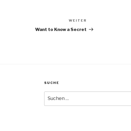
WEITER
Nächster
Beitrag
Want to Know a Secret
SUCHE
Suche
nach: