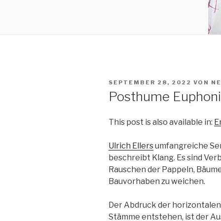
VERÖFFENTLICHT
SEPTEMBER 28, 2022
VON
N
AM
Posthume Euphoni
This post is also available in:
E
Ulrich Ellers
umfangreiche Se
beschreibt Klang. Es sind Ver
Rauschen der Pappeln, Bäume,
Bauvorhaben zu weichen.
Der Abdruck der horizontalen
Stämme entstehen, ist der Au