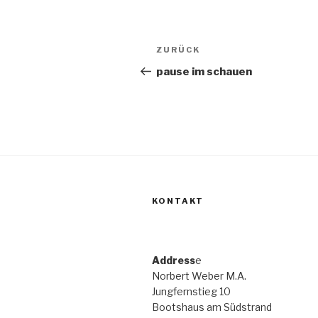
Beitragsnavigation
ZURÜCK
Vorheriger
Beitrag
pause im schauen
KONTAKT
Address
e
Norbert Weber M.A.
Jungfernstieg 10
Bootshaus am Südstrand