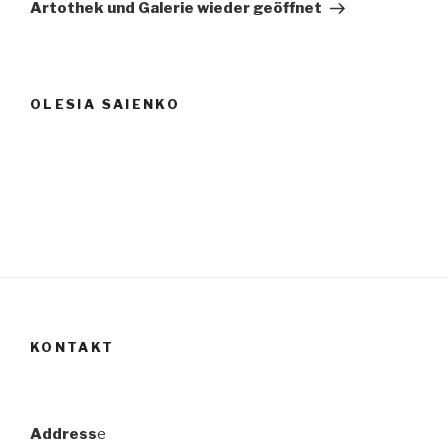
Beitrag
Artothek und Galerie wieder geöffnet
OLESIA SAIENKO
KONTAKT
Address
e