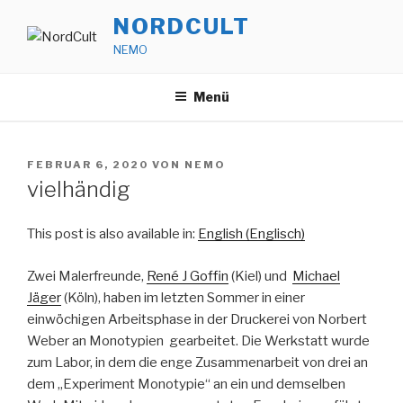
Zum
NORDCULT
Inhalt
NEMO
springen
Menü
VERÖFFENTLICHT
FEBRUAR 6, 2020
VON
NEMO
AM
vielhändig
This post is also available in:
English
(
Englisch
)
Zwei Malerfreunde,
René J Goffin
(Kiel) und
Michael
Jäger
(Köln), haben im letzten Sommer in einer
einwöchigen Arbeitsphase in der Druckerei von Norbert
Weber an Monotypien gearbeitet. Die Werkstatt wurde
zum Labor, in dem die enge Zusammenarbeit von drei an
dem „Experiment Monotypie“ an ein und demselben