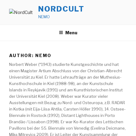
Skip
NORDCULT
to
NEMO
content
Menu
AUTHOR:
NEMO
Norbert Weber (*1943) studierte Kunstgeschichte und hat
einen Magister Artium Abschluss von der Christian-Albrecht
Universität zu Kiel. Er hatte Lehraufträge an der Muthesius-
Kunsthochschule in Kiel (1988-98), an der Kunstschule
Islands in Reykjavik (1991) und am Kunsthistorischen Institut
der Universität Kiel (2008). Weber war Kurator vieler
Ausstellungen mit Bezug zu Nord- und Osteuropa, z.B. RADAR
in Kotka (mit Eija-Liisa Ahtila, Carsten Höller 1990), 14. Ostsee-
Biennale in Rostock (1992), Distant Lighthouses in Porto
Brandão / Lissabon (1998). Er war Ko-Kurator des Lettischen
Pavillons bei der 55. Biennale von Venedig (Evelina Deicmane,
Miks Mitrevics 2009). Er ist Leiter der Kunstsammlung der