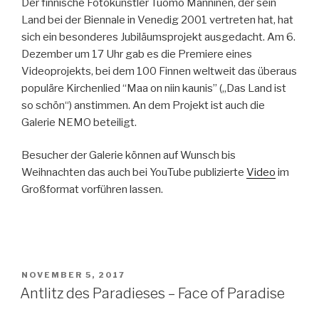
Der finnische Fotokünstler Tuomo Manninen, der sein
Land bei der Biennale in Venedig 2001 vertreten hat, hat
sich ein besonderes Jubiläumsprojekt ausgedacht. Am 6.
Dezember um 17 Uhr gab es die Premiere eines
Videoprojekts, bei dem 100 Finnen weltweit das überaus
populäre Kirchenlied “Maa on niin kaunis” („Das Land ist
so schön“) anstimmen. An dem Projekt ist auch die
Galerie NEMO beteiligt.
Besucher der Galerie können auf Wunsch bis
Weihnachten das auch bei YouTube publizierte
Video
im
Großformat vorführen lassen.
POSTED
NOVEMBER 5, 2017
ON
Antlitz des Paradieses – Face of Paradise