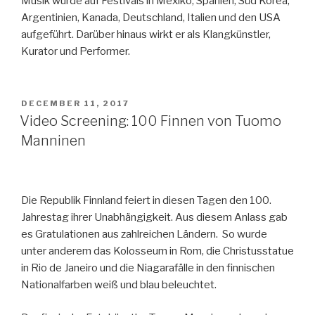
Musik wurde auf Festivals in Mexiko, Spanien, Süd Korea,
Argentinien, Kanada, Deutschland, Italien und den USA
aufgeführt. Darüber hinaus wirkt er als Klangkünstler,
Kurator und Performer.
POSTED
DECEMBER 11, 2017
ON
Video Screening: 100 Finnen von Tuomo
Manninen
Die Republik Finnland feiert in diesen Tagen den 100.
Jahrestag ihrer Unabhängigkeit. Aus diesem Anlass gab
es Gratulationen aus zahlreichen Ländern. So wurde
unter anderem das Kolosseum in Rom, die Christusstatue
in Rio de Janeiro und die Niagarafälle in den finnischen
Nationalfarben weiß und blau beleuchtet.