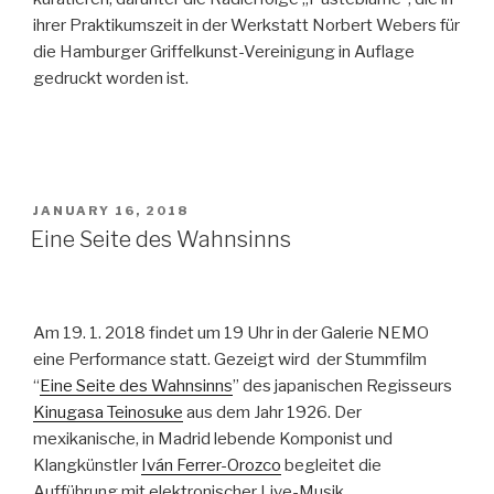
ihrer Praktikumszeit in der Werkstatt Norbert Webers für
die Hamburger Griffelkunst-Vereinigung in Auflage
gedruckt worden ist.
POSTED
JANUARY 16, 2018
ON
Eine Seite des Wahnsinns
Am 19. 1. 2018 findet um 19 Uhr in der Galerie NEMO
eine Performance statt. Gezeigt wird der Stummfilm
“
Eine Seite des Wahnsinns
” des japanischen Regisseurs
Kinugasa Teinosuke
aus dem Jahr 1926. Der
mexikanische, in Madrid lebende Komponist und
Klangkünstler
Iván Ferrer-Orozco
begleitet die
Aufführung mit elektronischer Live-Musik.